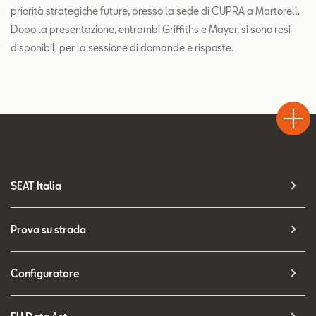
priorità strategiche future, presso la sede di CUPRA a Martorell.
Dopo la presentazione, entrambi Griffiths e Mayer, si sono resi
disponibili per la sessione di domande e risposte.
Test
Chiama
Informaz
WhatsA
Drive
SEAT Italia
Prova su strada
Configuratore