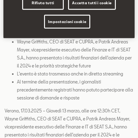
Contatti
Rifiuta tutti
Accetta tutti i cookie
Configuratore
Impostazioni cookie
L’evento si è tenuto lo scorso 13 marzo alle 12:30h CET
presso la sede di CUPRA a Martorell
Wayne Griffiths, CEO di SEAT e CUPRA, e Patrik Andreas
Mayer, vicepresidente esecutivo delle Finanze e IT di SEAT
S.A., hanno presentato i risultati finanziari dell’azienda per
il 2024 e le priorità strategiche future
L’evento è stato trasmesso anche in diretta streaming
Al termine della presentazione, i giornalisti
precedentemente registrati hanno potuto partecipare alla
sessione di domande e risposte
Verona, 17.03.2025 – Giovedì 13 marzo, alle ore 12:30h CET,
Wayne Griffiths, CEO di SEAT e CUPRA, e Patrik Andreas Mayer,
vicepresidente esecutivo delle Finanze e IT di SEAT S.A., hanno
presentato i risultati finanziari dell’azienda per il 2024 e le