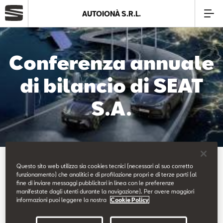
AUTOIONÀ S.R.L.
Azienda
Conferenza annuale
Modelli
di bilancio di SEAT
S.A.
Offerte
Service
Torna alle news
Business
Questo sito web utilizza sia cookies tecnici (necessari al suo corretto
funzionamento) che analitici e di profilazione propri e di terze parti (al
fine di inviare messaggi pubblicitari in linea con le preferenze
manifestate dagli utenti durante la navigazione). Per avere maggiori
SEAT Usato Certificato
informazioni puoi leggere la nostra
Cookie Policy
17.03.2025