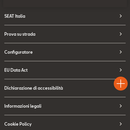
Contatti
SEAT Italia
Configuratore
Prova su strada
Configuratore
EU Data Act
Test
Chiama
Informaz
WhatsA
Drive
Dichiarazione di accessibilità
Informazioni legali
Cookie Policy