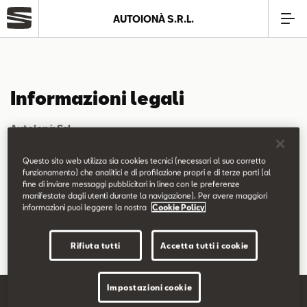
AUTOIONÀ S.R.L.
Azienda
Informazioni legali
Modelli
Autoionà Srl
Offerte
Via del Progresso, 342
Questo sito web utilizza sia cookies tecnici (necessari al suo corretto
88046 Lamezia Terme (CZ)
funzionamento) che analitici e di profilazione propri e di terze parti (al
Tel. 0968/22844 - 200224 Telefax 0968/25799
fine di inviare messaggi pubblicitari in linea con le preferenze
Service
manifestate dagli utenti durante la navigazione). Per avere maggiori
informazioni puoi leggere la nostra
Cookie Policy
P.Iva - Reg. Impr. CZ: 02615220791 R.E.A. n. 171418
Business
Rifiuta tutti
Accetta tutti i cookie
SEAT Usato Certificato
Impostazioni cookie