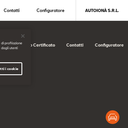
Contatti
Configuratore
AUTOIONÀ S.R.L.
 di profilazione
SEAT Usato Certificato
Contatti
Configuratore
 dagli utenti
tti i cookie
Test