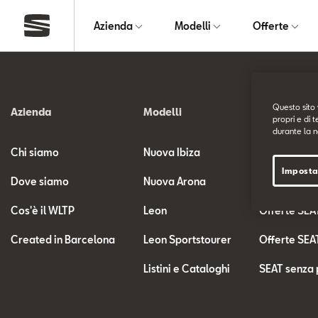
Azienda
Modelli
Offerte
Questo sito 
Azienda
Modelli
Offerte
propri e di t
durante la n
Chi siamo
Nuova Ibiza
Offerte SEA
Imposta
Dove siamo
Nuova Arona
Le nostre of
Cos'è il WLTP
Leon
Offerte SEA
Created in Barcelona
Leon Sportstourer
Offerte SEA
Listini e Cataloghi
SEAT senza 