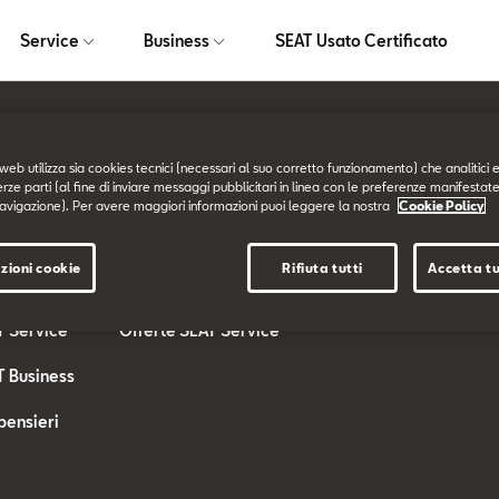
Service
Business
SEAT Usato Certificato
web utilizza sia cookies tecnici (necessari al suo corretto funzionamento) che analitici e
Service
Business
erze parti (al fine di inviare messaggi pubblicitari in linea con le preferenze manifestate
avigazione). Per avere maggiori informazioni puoi leggere la nostra
Cookie Policy
T
SEAT Service
SEAT for BUSINESS
zioni cookie
Rifiuta tutti
Accetta tu
ferte
I nostri Servizi
Offerte SEAT Business
T Service
Offerte SEAT Service
T Business
pensieri