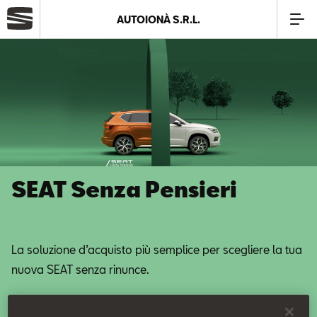
AUTOIONÀ S.R.L.
Azienda
Modelli
Offerte
SEAT Senza Pensieri
Service
Business
La soluzione d’acquisto più semplice per scegliere la tua
nuova SEAT senza rinunce.
SEAT Usato Certificato