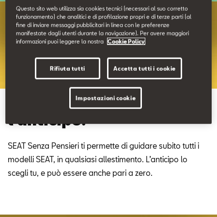
Contatti
Questo sito web utilizza sia cookies tecnici (necessari al suo corretto
funzionamento) che analitici e di profilazione propri e di terze parti (al
fine di inviare messaggi pubblicitari in linea con le preferenze
manifestate dagli utenti durante la navigazione). Per avere maggiori
Configuratore
informazioni puoi leggere la nostra
Cookie Policy
Rifiuta tutti
Accetta tutti i cookie
Impostazioni cookie
Liberi di scegliere. Anche
l’anticipo.
SEAT Senza Pensieri ti permette di guidare subito tutti i
modelli SEAT, in qualsiasi allestimento. L’anticipo lo
scegli tu, e può essere anche pari a zero.