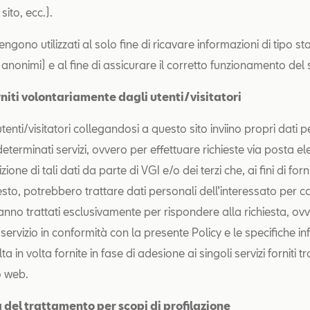
sito, ecc.).
engono utilizzati al solo fine di ricavare informazioni di tipo sta
anonimi) e al fine di assicurare il corretto funzionamento del s
rniti volontariamente dagli utenti/visitatori
tenti/visitatori collegandosi a questo sito inviino propri dati 
terminati servizi, ovvero per effettuare richieste via posta ele
zione di tali dati da parte di VGI e/o dei terzi che, ai fini di for
iesto, potrebbero trattare dati personali dell’interessato per c
ranno trattati esclusivamente per rispondere alla richiesta, ov
 servizio in conformità con la presente Policy e le specifiche i
ta in volta fornite in fase di adesione ai singoli servizi forniti tr
o web.
à del trattamento per scopi di profilazione