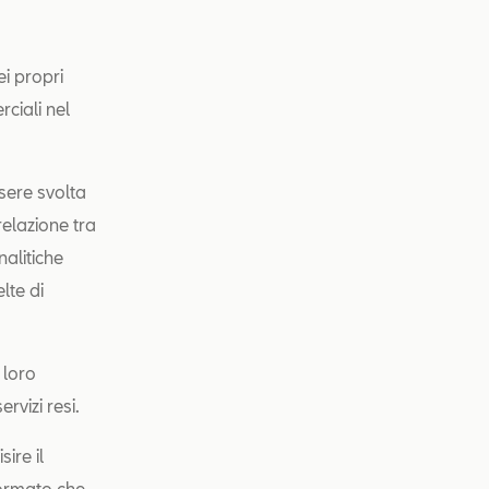
ei propri
rciali nel
ssere svolta
relazione tra
nalitiche
lte di
 loro
rvizi resi.
ire il
formato che