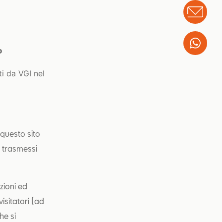
Info
Wha
o
ti da VGI nel
 questo sito
i trasmessi
zioni ed
visitatori (ad
he si