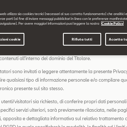
 indicato è di titolarità di Volkswagen Group Italia S.p.A. (soc
web utilizza sia cookies tecnici (necessari al suo corretto funzionamento) che analitici e
erze parti (al fine di inviare messaggi pubblicitari in linea con le preferenze manifestate
à di direzione e coordinamento di Volkswagen AG).
avigazione). Per avere maggiori informazioni puoi leggere la nostra
Cookie Policy
 è resa da Volkswagen Group Italia S.p.A. in qualità di Titolar
zioni cookie
Rifiuta tutti
Accetta tu
 esclusivamente per il sito sopra menzionato e non anche per a
ine/spazi di titolarità di Terzi eventualmente consultati dall’ut
 contenuti all’interno del dominio del Titolare.
sitatori sono invitati a leggere attentamente la presente Privac
nire qualsiasi tipo di informazione personale e/o compilare q
ronico presente sul sito stesso.
utenti/visitatori sia richiesto, di conferire propri dati personali 
ecifici servizi ulteriori, sarà previamente rilasciata, nelle pagi
zi, apposita e dettagliata informativa sul relativo trattamento a
del RGPD la quale specificherà le modalità, le finalità ed i limiti 