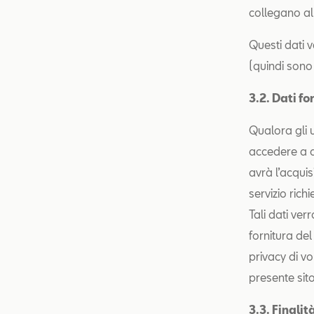
collegano al 
Questi dati v
(quindi sono 
3
.
2. Dati fo
Qualora gli u
accedere a de
avrà l’acquisi
servizio rich
Tali dati ver
fornitura del
privacy di vol
presente sit
3.3. Finalit