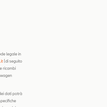
ede legale in
it
(di seguito
 e ricambi
kswagen
dei dati potrà
specifiche