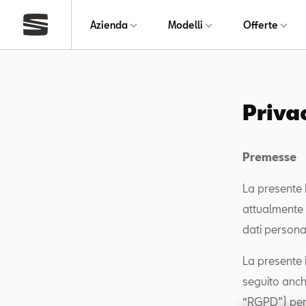
Azienda
Modelli
Offerte
Priva
Premesse
La presente P
attualmente r
dati personal
La presente 
seguito anch
“RGPD”) per i