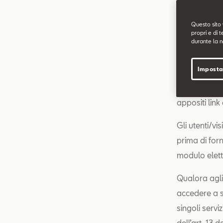
Il sito sopra
Questo sito 
propri e di t
alla attivit
durante la n
L’informativa
Imposta
trattamento,
o sezioni/pag
appositi link
Gli utenti/vi
prima di for
modulo elett
Qualora agli 
accedere a sp
singoli servi
dell’art. 13 