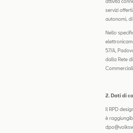
attività conn
servizi offert
autonomi, di 
Nello specifi
elettronicame
57/A, Padova
dalla Rete d
Commerciali
2. Dati di 
Il RPD design
è raggiungibi
dpo@volkswag