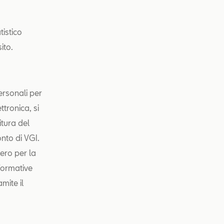
tistico
ito.
personali per
ttronica, si
nitura del
onto di VGI.
vero per la
nformative
amite il