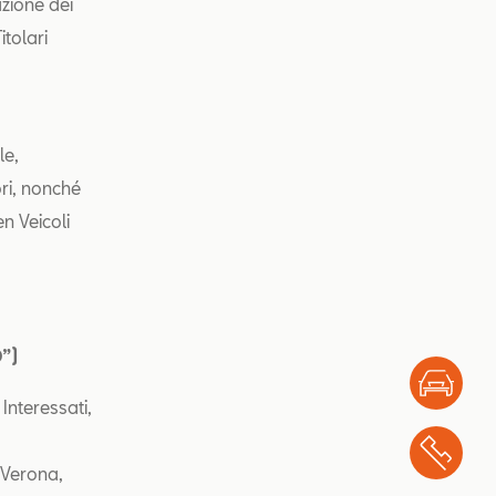
azione dei
itolari
le,
ri, nonché
n Veicoli
D”)
Test
Interessati,
Chi
 Verona,