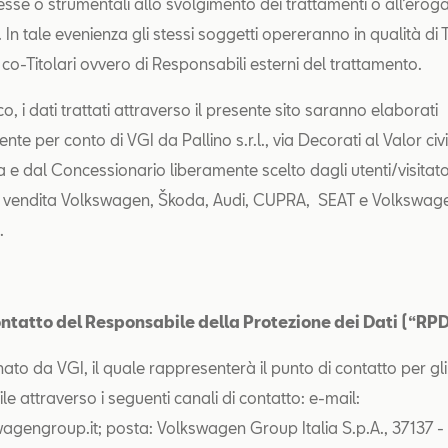
esse o strumentali allo svolgimento dei trattamenti o all’erog
i. In tale evenienza gli stessi soggetti opereranno in qualità di T
co-Titolari ovvero di Responsabili esterni del trattamento.
co, i dati trattati attraverso il presente sito saranno elaborati
nte per conto di VGI da Pallino s.r.l., via Decorati al Valor civi
 e dal Concessionario liberamente scelto dagli utenti/visitato
i vendita Volkswagen, Škoda, Audi, CUPRA, SEAT e Volkswage
.
contatto del Responsabile della Protezione dei Dati (“RP
ato da VGI, il quale rappresenterà il punto di contatto per gli 
le attraverso i seguenti canali di contatto: e-mail:
engroup.it; posta: Volkswagen Group Italia S.p.A., 37137 -