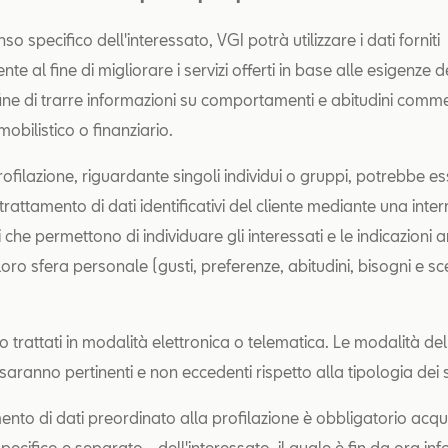
so specifico dell'interessato, VGI potrà utilizzare i dati forniti
te al fine di migliorare i servizi offerti in base alle esigenze d
 fine di trarre informazioni su comportamenti e abitudini comme
obilistico o finanziario.
 profilazione, riguardante singoli individui o gruppi, potrebbe e
 trattamento di dati identificativi del cliente mediante una inter
ori che permettono di individuare gli interessati e le indicazioni a
 loro sfera personale (gusti, preferenze, abitudini, bisogni e sce
o trattati in modalità elettronica o telematica. Le modalità del
aranno pertinenti e non eccedenti rispetto alla tipologia dei se
mento di dati preordinato alla profilazione è obbligatorio acquis
ecifico e separato - dell'interessato, il quale è fin da ora in