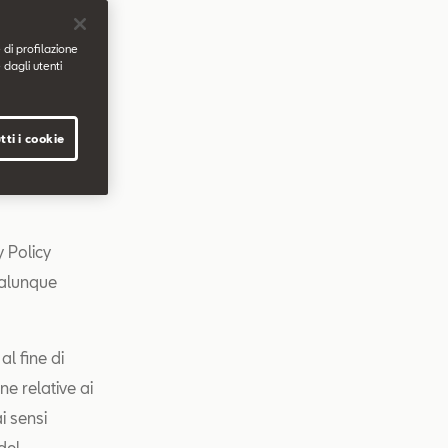
ietà soggetta
 di profilazione
 dagli utenti
e del
tti i cookie
ltri siti web
ente tramite
y Policy
ualunque
al fine di
ne relative ai
i sensi
del