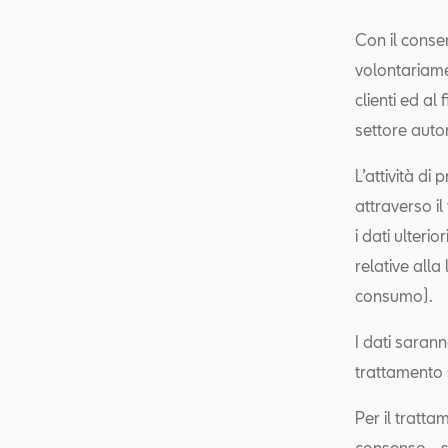
Con il consen
volontariamen
clienti ed al
settore autom
L’attività di
attraverso il
i dati ulteri
relative alla
consumo).
I dati sarann
trattamento s
Per il tratta
consenso - sp