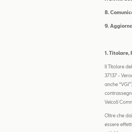
8. Comunica
9. Aggiorna
1. Titolare
Il Titolare d
37137 - Vero
anche “VGI”),
contrassegn
Veicoli Comm
Oltre che dai
essere effett