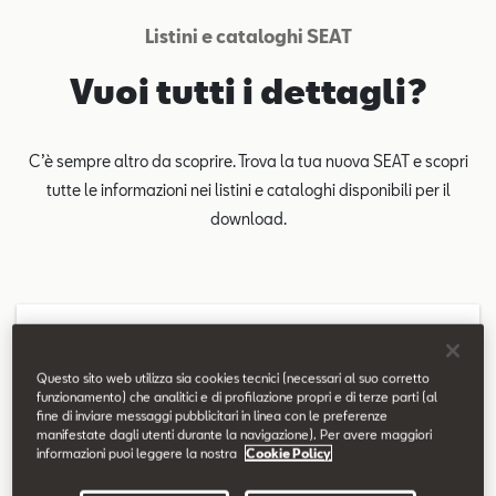
Contatti
Listini e cataloghi SEAT
Configuratore
Vuoi tutti i dettagli?
C’è sempre altro da scoprire. Trova la tua nuova SEAT e scopri
tutte le informazioni nei listini e cataloghi disponibili per il
download.
SEAT Ibiza
Questo sito web utilizza sia cookies tecnici (necessari al suo corretto
funzionamento) che analitici e di profilazione propri e di terze parti (al
fine di inviare messaggi pubblicitari in linea con le preferenze
manifestate dagli utenti durante la navigazione). Per avere maggiori
informazioni puoi leggere la nostra
Cookie Policy