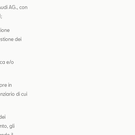
udi AG., con
);
zione
stione dei
ica e/o
pre in
nziario di cui
dei
to, gli
ando il