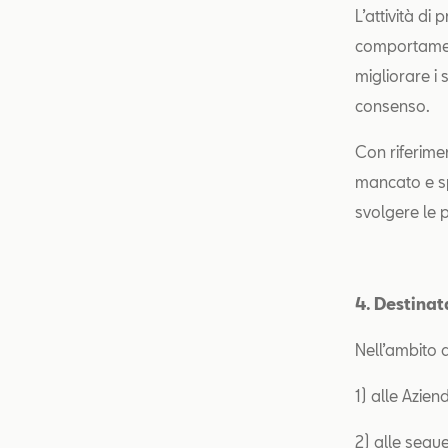
L’attività di
comportament
migliorare i 
consenso.
Con riferimen
mancato e sp
svolgere le p
4. Destinat
Nell’ambito d
1) alle Azie
2) alle seg