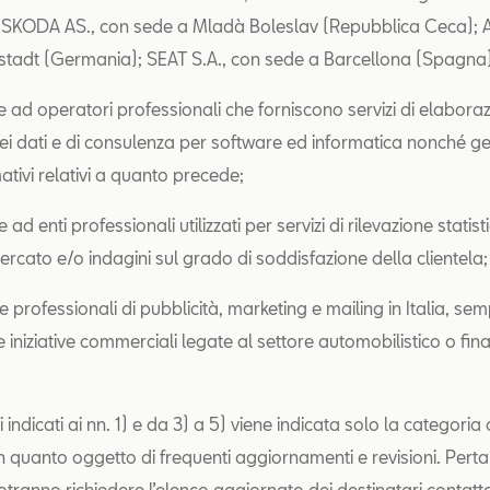
 SKODA AS., con sede a Mladà Boleslav (Repubblica Ceca); A
stadt (Germania); SEAT S.A., con sede a Barcellona (Spagna
 e ad operatori professionali che forniscono servizi di elabora
dei dati e di consulenza per software ed informatica nonché ge
mativi relativi a quanto precede;
 ad enti professionali utilizzati per servizi di rilevazione statist
ercato e/o indagini sul grado di soddisfazione della clientela;
 professionali di pubblicità, marketing e mailing in Italia, sem
e iniziative commerciali legate al settore automobilistico o fina
i indicati ai nn. 1) e da 3) a 5) viene indicata solo la categoria 
in quanto oggetto di frequenti aggiornamenti e revisioni. Pertan
otranno richiedere l’elenco aggiornato dei destinatari contatt