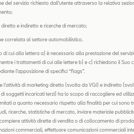
e del servizio richiesto dall'utente attraverso la relativa sezio
mento;
diretto e indiretto e ricerche di mercato;
ne correlata al settore automobilistico.
o di cui alla lettera a) è necessario alla prestazione del servizi
mentre i trattamenti di cui alle lettere b) e c) richiedono il Su
ante l’apposizione di specifici “flags”.
e l'attività di marketing diretto (svolta da VGI) e indiretto (sv
e di soggetti incaricati terzi) ha lo scopo di raccogliere ed utiliz
limitati a quanto necessario rispetto alla finalità per cui sono tr
di, ricerche, statistiche di mercato, inviare materiale pubblici
compiere attività dirette di vendita o di collocamento di prodott
rmazioni commerciali, effettuare comunicazioni commerciali inte