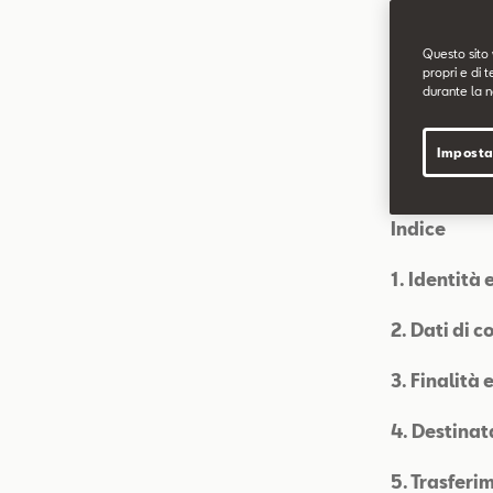
Questo sito 
propri e di t
La presente 
durante la n
personali.
Imposta
Indice
1. Identità 
2. Dati di 
3. Finalità
4. Destinat
5. Trasferim