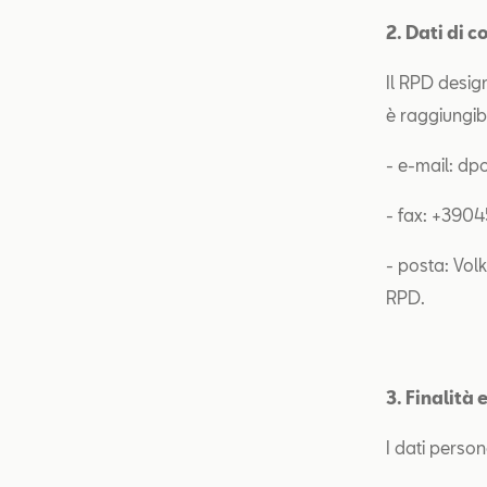
2. Dati di 
Il RPD design
è raggiungibi
- e-mail: d
- fax: +390
- posta: Volk
RPD.
3. Finalità
I dati person