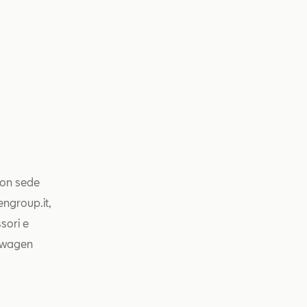
con sede
engroup.it,
ssori e
kswagen