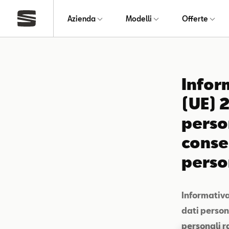
Azienda
Modelli
Offerte
Infor
(UE) 
perso
conse
person
Informativa
dati person
personali r