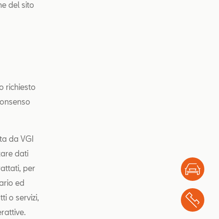
ne del sito
o richiesto
o consenso
olta da VGI
zare dati
attati, per
Test
tario ed
i o servizi,
Chi
rattive.