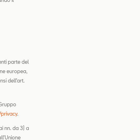
enti parte del
one europea,
si dell’art.
l Gruppo
/privacy
.
 ai nn. da 3) a
all’Unione