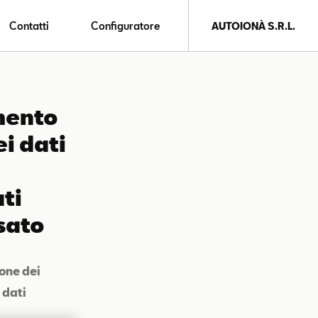
Contatti
Configuratore
AUTOIONÀ S.R.L.
amento
i dati
ti
ssato
one dei
 dati