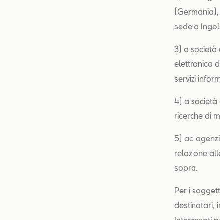
(Germania),
sede a Ingol
3) a società
elettronica 
servizi infor
4) a società e
ricerche di m
5) ad agenzie
relazione all
sopra.
Per i soggett
destinatari, 
Interessati p