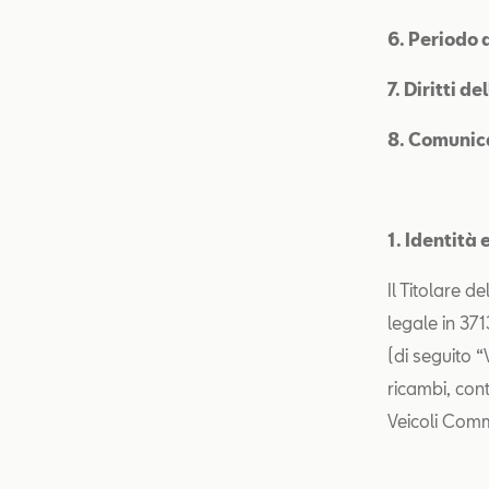
6. Periodo 
7. Diritti d
8. Comunica
1. Identità 
Il Titolare 
legale in 37
(di seguito “
ricambi, con
Veicoli Comm