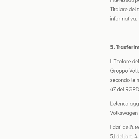
Titolare del 
inform
5. Trasferim
Il Titolare d
Gruppo Volks
secondo le mo
47 del RGPD (
L’elenco agg
Volkswagen è
I dati dell'ut
5) dell’art. 