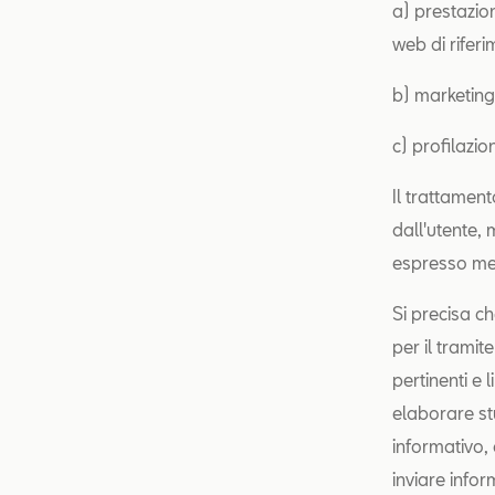
a) prestazion
web di riferi
b) marketing 
c) profilazio
Il trattament
dall'utente, 
espresso medi
Si precisa ch
per il tramit
pertinenti e 
elaborare stu
informativo, 
inviare info