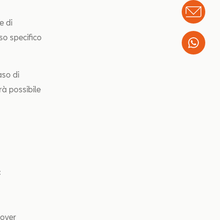
Info
e di
sso specifico
Wha
aso di
rà possibile
:
nover