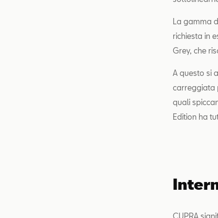
La gamma di 
richiesta in
Grey, che ri
A questo si 
carreggiata 
quali spicca
Edition ha tu
Intern
CUPRA signifi