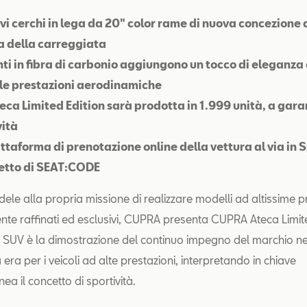
sivi cerchi in lega da 20" color rame di nuova concezion
a della carreggiata
nti in fibra di carbonio aggiungono un tocco di eleganza
le prestazioni aerodinamiche
ca Limited Edition sarà prodotta in 1.999 unità, a gara
vità
ttaforma di prenotazione online della vettura al via in S
etto di SEAT:CODE
dele alla propria missione di realizzare modelli ad altissime p
nte raffinati ed esclusivi, CUPRA presenta CUPRA Ateca Limited
SUV è la dimostrazione del continuo impegno del marchio ne
era per i veicoli ad alte prestazioni, interpretando in chiave
a il concetto di sportività.