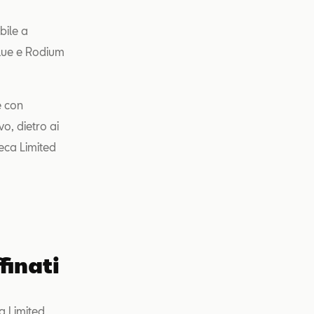
bile a
Blue e Rodium
e con
o, dietro ai
eca Limited
finati
ca Limited