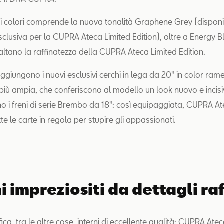
colori comprende la nuova tonalità Graphene Grey (disponi
 esclusiva per la CUPRA Ateca Limited Edition), oltre a Energy 
saltano la raffinatezza della CUPRA Ateca Limited Edition.
aggiungono i nuovi esclusivi cerchi in lega da 20" in color ram
più ampia, che conferiscono al modello un look nuovo e incisiv
no i freni di serie Brembo da 18": così equipaggiata, CUPRA At
tte le carte in regola per stupire gli appassionati.
i impreziositi da dettagli raf
ca, tra le altre cose, interni di eccellente qualità: CUPRA Ate