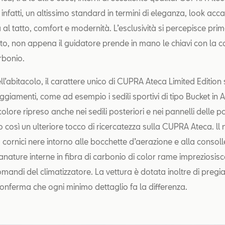
, infatti, un altissimo standard in termini di eleganza, look acca
 al tatto, comfort e modernità. L’esclusività si percepisce pri
uto, non appena il guidatore prende in mano le chiavi con la
arbonio.
ell’abitacolo, il carattere unico di CUPRA Ateca Limited Edition 
ggiamenti, come ad esempio i sedili sportivi di tipo Bucket in
colore ripreso anche nei sedili posteriori e nei pannelli delle po
così un ulteriore tocco di ricercatezza sulla CUPRA Ateca. ll
cornici nere intorno alle bocchette d’aerazione e alla consoll
ature interne in fibra di carbonio di color rame impreziosis
omandi del climatizzatore. La vettura è dotata inoltre di pregia
onferma che ogni minimo dettaglio fa la differenza.