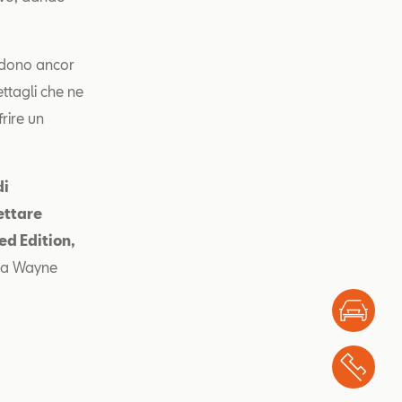
endono ancor
ettagli che ne
frire un
di
ettare
ed Edition,
ara Wayne
Test
Chi