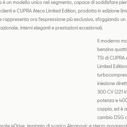
 è un modello unico nel segmento, capace di soddisfare pie
clienti e CUPRA Ateca Limited Edition, prodotta in edizione limi
e rappresenta ora l’espressione più esclusiva, sfoggiando un
zionale, interni eleganti e prestazioni eccezionali.
Il moderno m
benzina quattro
TSI di CUPRA 
Limited Edition
turbocompres
iniezione diret
300 CV (221 k
potenza e 40
coppia, ed è a
cambio DSG a 
egrale 4Drive, impianto di scarico Akrapovic e sterzo progress