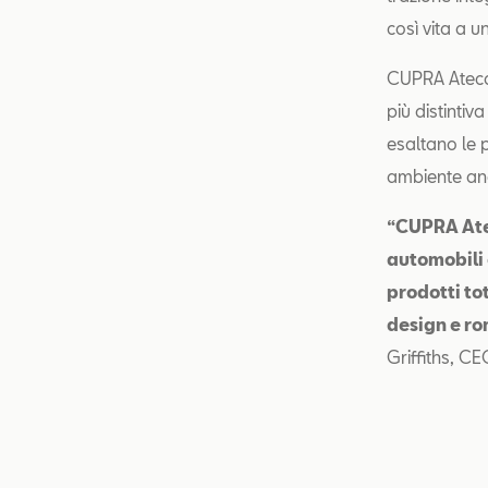
così vita a u
CUPRA Ateca 
più distintiv
esaltano le p
ambiente anc
“CUPRA Atec
automobili 
prodotti to
design e r
Griffiths, C