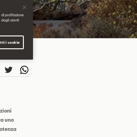
 di profilazione
 dagli utenti
tti i cookie
zioni
ra uno
potenza