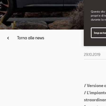
Questo sito 
propri e di t
durante la n
Imposta
Torna alle news
29.10.2019
/ Versione 
/ L’impiant
straordinar