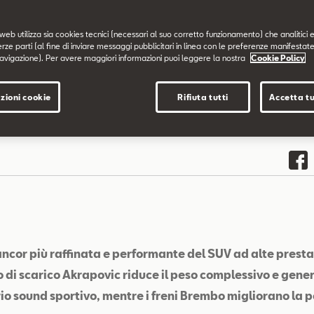
web utilizza sia cookies tecnici (necessari al suo corretto funzionamento) che analitici e
erze parti (al fine di inviare messaggi pubblicitari in linea con le preferenze manifestate
avigazione). Per avere maggiori informazioni puoi leggere la nostra
Cookie Policy
zioni cookie
Rifiuta tutti
Accetta tu
ancor più raffinata e performante del SUV ad alte presta
o di scarico Akrapovic riduce il peso complessivo e gene
io sound sportivo, mentre i freni Brembo migliorano la 