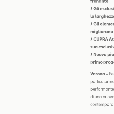
frenante
/ Gli esclu
la larghezz
/ Gli eleme
migliorano 
/ CUPRA Ate
sua esclusi
/ Nuova pia
primo prog
Verona –
Fe
particolarme
performante 
di una nuova 
contemporane