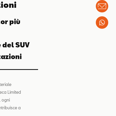
zioni
Info
or più
Wha
 del SUV
tazioni
teriale
eca Limited
, ogni
tribuisce a