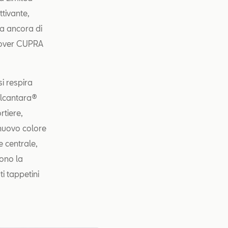
ttivante,
ma ancora di
 cover CUPRA
si respira
 Alcantara®
rtiere,
 nuovo colore
e centrale,
cono la
ti tappetini