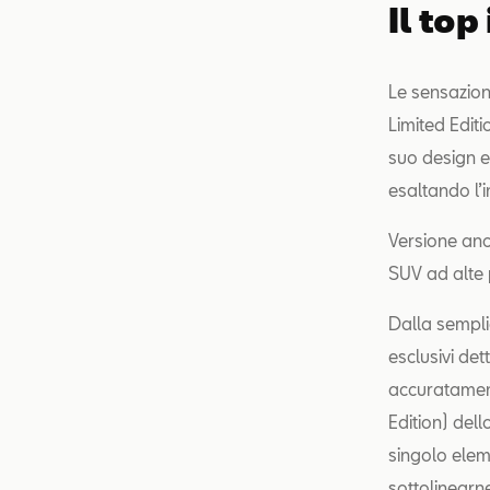
Il top
Le sensazion
Limited Editi
suo design e
esaltando l’i
Versione anc
SUV ad alte 
Dalla semplic
esclusivi det
accuratamen
Edition) dell
singolo elem
sottolinearn