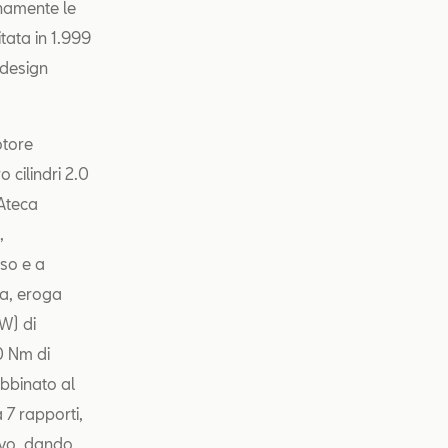
namente le
tata in 1.999
 design
otore
 cilindri 2.0
Ateca
,
so e a
ta, eroga
W) di
0 Nm di
bbinato al
7 rapporti,
ivo, dando