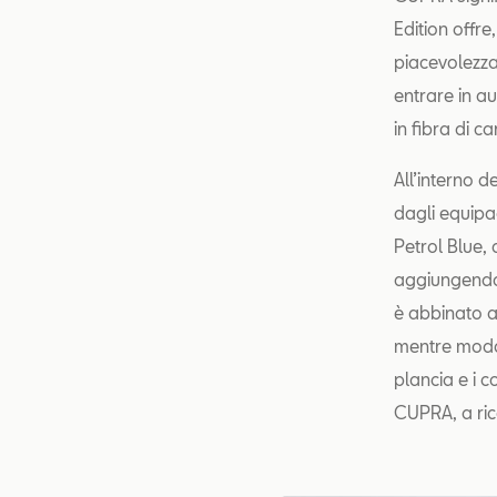
Edition offre
piacevolezza
entrare in a
in fibra di c
All’interno d
dagli equipa
Petrol Blue, 
aggiungendo 
è abbinato a 
mentre modan
plancia e i c
CUPRA, a ric