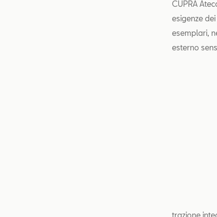
CUPRA Ateca
esigenze dei 
esemplari, n
esterno sensa
trazione int