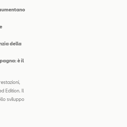
e aumentano
 e
nzia della
pagna: è il
restazioni,
 Edition. Il
llo sviluppo