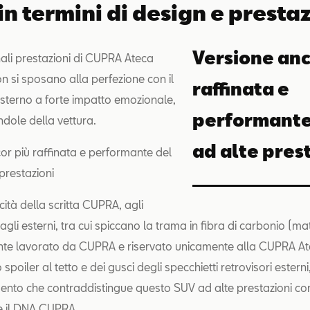
 in termini di design e presta
Versione anc
ali prestazioni di CUPRA Ateca
on si sposano alla perfezione con il
raffinata e
sterno a forte impatto emozionale,
performante
ndole della vettura.
ad alte pres
or più raffinata e performante del
prestazioni
ità della scritta CUPRA, agli
tagli esterni, tra cui spiccano la trama in fibra di carbonio (ma
te lavorato da CUPRA e riservato unicamente alla CUPRA At
o spoiler al tetto e dei gusci degli specchietti retrovisori esterni
ento che contraddistingue questo SUV ad alte prestazioni con
e il DNA CUPRA.