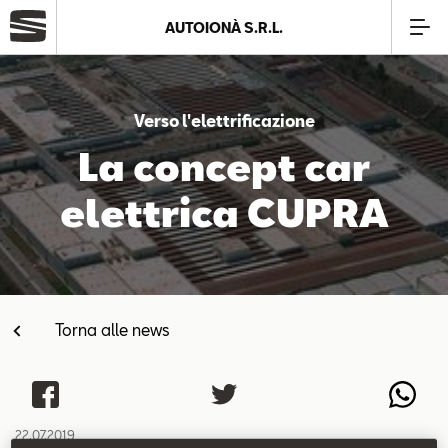
AUTOIONÀ S.R.L.
Azienda
Verso l'elettrificazione
Modelli
La concept car
elettrica CUPRA
Offerte
Service
Torna alle news
Business
SEAT Usato Certificato
22.07.2019