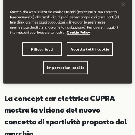
Contatti
Questo sito web utilizza sia cookies tecnici (necessari al suo corretto
funzionamento) che analitici e di profilazione propri e di terze parti (al
Configuratore
fine di inviare messaggi pubblicitari in linea con le preferenze
/ La concept car elettrica CUPRA mostra la visione del
manifestate dagli utenti durante la navigazione). Per avere maggiori
informazioni puoi leggere la nostra
Cookie Policy
nuovo concetto di sportività proposto dal marchio
/ Quest’auto ad alte prestazioni accentua le linee eleganti
di una sport coupé e la forza di un SUV
Rifiuta tutti
Accetta tutti i cookie
/ La concept car CUPRA farà il proprio debutto all’IAA
Frankfurt International Motor Show di quest’anno
Impostazioni cookie
La concept car elettrica CUPRA
mostra la visione del nuovo
concetto di sportività proposto dal
marchio