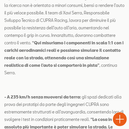
la ricerca non è orientata a minori consumi, bensì a rendere l’auto
il più veloce possibile. Il team di Xavi Serra, Responsabile
Sviluppo Tecnico di CUPRA Racing, lavora per diminuire il più
possibile la resistenza dell’auto all’aria, aumentando nel
contempo il grip in curva. Innanzitutto, dovranno combattere
contro il vento.
“Qui misuriamo i componenti in scala 1:1 con i
carichi aerodinamici reali e possiamo simulare il contatto
reale con la strada, ottenendo così una simulazione
realistica di come l’auto si comporterà in pista”
, continua
Serra.
- A 235 km/h senza muoversi da terra:
gli spazi dedicati alla
prova dei prototipi da parte degli ingegneri CUPRA sono
Test
Chiama
Informaz
WhatsA
estremamente strutturati e all’avanguardia, consentendo loro di
Drive
svolgere i test in condizioni praticamente reali.
“La cosa in
assoluto più importante è poter simulare la strada. Le