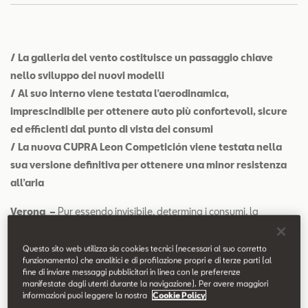
Contatti
Configuratore
/ La galleria del vento costituisce un passaggio chiave
nello sviluppo dei nuovi modelli
/ Al suo interno viene testata l’aerodinamica,
imprescindibile per ottenere auto più confortevoli, sicure
ed efficienti dal punto di vista dei consumi
/ La nuova CUPRA Leon Competición viene testata nella
sua versione definitiva per ottenere una minor resistenza
all’aria
Verona –
Pur essendo invisibile, determina i consumi, la
sicurezza e il comfort di ogni auto. Si tratta dell’aerodinamica,
che studia il movimento dell’aria intorno a oggetti solidi.
Questo sito web utilizza sia cookies tecnici (necessari al suo corretto
funzionamento) che analitici e di profilazione propri e di terze parti (al
fine di inviare messaggi pubblicitari in linea con le preferenze
Nel settore automotive, viene applicata in modo molto concreto,
manifestate dagli utenti durante la navigazione). Per avere maggiori
con l’obiettivo di ridurre la resistenza dell’auto nei confronti del
informazioni puoi leggere la nostra
Cookie Policy