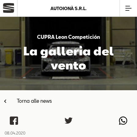
AUTOIONÀ S.R.L.
Azienda
CUPRA Leon Competición
Modelli
La galleria del
vento
Offerte
Service
Torna alle news
Business
SEAT Usato Certificato
08.04.2020