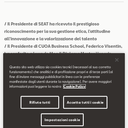
Contatti
Configuratore
/ Il Presidente di SEAT ha ricevuto il prestigioso
riconoscimento per la sua gestione etica, l’attitudine
all’innovazione e la valorizzazione del talento
/ Il Presidente di CUOA Business School, Federico Visentin,
ha conferito a Luca de Meo il Diploma Master Honoris
Causa in Business Administration
Questo sito web utilizza sia cookies tecnici (necessari al suo corretto
funzionamento) che analitici e di profilazione propri e di terze parti (al
fine di inviare messaggi pubblicitari in linea con le preferenze
manifestate dagli utenti durante la navigazione). Per avere maggiori
Verona -
Il Presidente di SEAT, Luca de Meo, ha ricevuto il
informazioni puoi leggere la nostra
Cookie Policy
Diploma Master Honoris Causa in Business Administration del
CUOA Business School (Centro Universitario di Organizzazione
Rifiuta tutti
Accetta tutti i cookie
Aziendale) come esempio e modello di una managerialità etica,
votata all’innovazione, alla cultura d’impresa e alla
Impostazioni cookie
valorizzazione del talento. Il Presidente di CUOA, Federico