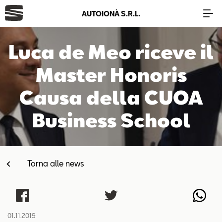
AUTOIONÀ S.R.L.
Azienda
Luca de Meo riceve il
Master Honoris
Modelli
Causa della CUOA
Offerte
Business School
Service
Torna alle news
Business
SEAT Usato Certificato
01.11.2019