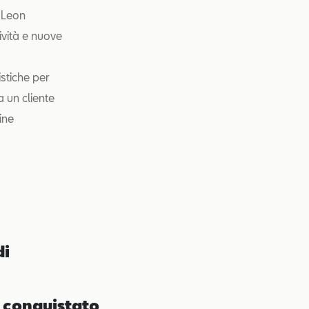
a Leon
ività e nuove
istiche per
 un cliente
ine
di
conquistato