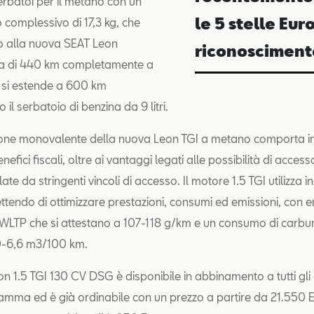
serbatoi per il metano con un
le 5 stelle Eur
 complessivo di 17,3 kg, che
o alla nuova SEAT Leon
riconosciment
a di 440 km completamente a
 si estende a 600 km
il serbatoio di benzina da 9 litri.
one monovalente della nuova Leon TGI a metano comporta in
nefici fiscali, oltre ai vantaggi legati alle possibilità di access
te da stringenti vincoli di accesso. Il motore 1.5 TGI utilizza ino
ttendo di ottimizzare prestazioni, consumi ed emissioni, con e
 WLTP che si attestano a 107-118 g/km e un consumo di carbur
,0-6,6 m3/100 km.
n 1.5 TGI 130 CV DSG è disponibile in abbinamento a tutti gli 
gamma ed è già ordinabile con un prezzo a partire da 21.550 