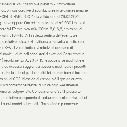
onsiderarsi IVA inclusa ove previsto - Informazioni
ndizioni assicurative disponibili presso le Concessionarie
CIAL SERVICES. Offerta valida sino al 28.02.2021.
ggiuntiva oppure fino ad un massimo di 40.000 km totali.
inato WLTP min-max m3/100Km: 6,0-6,6; emissioni di
Km: 107-118. Ai fini della verifica dell’eventuale
 relativo calcolo, vi invitiamo a consultare il sito seat-
rie SEAT. I valori indicativi relativi al consumo di
 modelli di veicoli sono stati rilevati dal Costruttore in
 (Regolamento UE 2017/1151 e successive modifiche e
ti ed accessori aggiuntivi possono modificare i predetti
anche lo stile di guida ed altri fattori non tecnici incidono
sioni di CO2 (biossido di carbonio è il gas ad effetto
iscaldamento terrestre) di un veicolo. Per ulteriori
vitiamo a rivolgervi alle Concessionarie SEAT presso le
ida relativa al risparmio di carburante e alle emissioni di
ti i nuovi modelli di veicoli. L’immagine è puramente