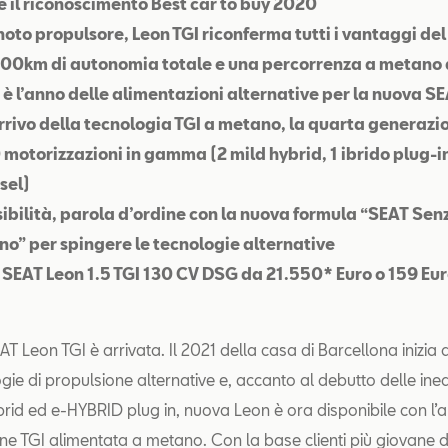
 il riconoscimento Best car to buy 2020
 noto propulsore, Leon TGI riconferma tutti i vantaggi del
600km di autonomia totale e una percorrenza a metano
1 è l’anno delle alimentazioni alternative per la nuova S
arrivo della tecnologia TGI a metano, la quarta generazi
 motorizzazioni in gamma (2 mild hybrid, 1 ibrido plug-i
sel)
ibilità, parola d’ordine con la nuova formula “SEAT Sen
o” per spingere le tecnologie alternative
SEAT Leon 1.5 TGI 130 CV DSG da 21.550* Euro o 159 Eur
AT Leon TGI è arrivata. Il 2021 della casa di Barcellona inizia 
gie di propulsione alternative e, accanto al debutto delle ined
brid ed e-HYBRID plug in, nuova Leon è ora disponibile con l’
ne TGI alimentata a metano. Con la base clienti più giovane 