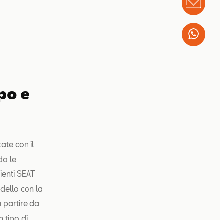
Info
Wha
po e
ate con il
do le
ienti SEAT
dello con la
 partire da
 tipo di