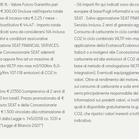
06 % - Valore Futuro Garantito pari
- Gli importi fin qui indicati sono da c
a € 300,00 (incluse nell'importo totale
europee di base/Fogli informativi e co
ese di incasso rata € 2,25 / mese -
SEAT . Salvo approvazione SEAT FINAN
sostitutiva € 44,47 - Importo totale
Servizio incluso: 2 anni di garanzia a
ndicati sono da considerarsi IVA inclusa
Consumo di carburante in ciclo comb
ivi e condizioni assicurative
CO2 in ciclo combinato WLTP min-max g/
rovazione SEAT FINANCIAL SERVICES.
applicazione della Ecotassa/Ecobonus, e
elle Concessionarie SEAT aderenti
italia.it o a rivolgervi alle Concessiona
tiva oppure fino ad un massimo di
carburante ed alle emissioni di CO2 dei
binato WLTP min-max m3/100Km: 6,0-
base al metodo di omologazione WLTP
g/Km: 107-118 emissioni di CO2 in
integrazioni). Eventuali equipaggiamen
valori. Oltre al rendimento del motore, 
sul consumo di carburante e sulle emis
ino € 27.550 (comprensivo di 2 anni di
serra principalmente responsabile del r
 km totali). Prezzo promozionato di €
informazioni sui predetti valori, vi in
ibuto SEAT e delle Concessionarie
quali è disponibile gratuitamente la gu
 € 1.500 vincolato alla rottamazione di
CO2, che riporta i valori inerenti a tut
isti dalla Legge n. 145/2018 co. 1031 e
indicativa.
(“Legge di Bilancio 2021”)