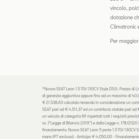
vincolo, poi
dotazione che
Climatronic e
Per maggior
*Nuova SEAT Leon 1.5 TGI 130CV Style DSG. Prezzo di Lis
di garanzia aggiuntiva oppure fino ad un massimo di 40.
€ 21.538,63 calcolato tenendo in considerazione un con
SEAT pari ad € 4.511,37 ed un contributo statale pari ad 
un veicolo di categoria M1 rispettati tutti i requisiti prev
ss. (“Legge di Bilancio 2019”) e dalla Legge n. 178/2020 
finanziamento: Nuova SEAT Leon 5 porte 1.5 TGI 130CV S
mano IPT esclusa) - Anticipo € 4.050,00 - Finanziamento