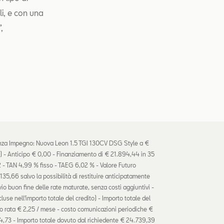
li, e con una
,
za Impegno: Nuova Leon 1.5 TGI 130CV DSG Style a €
) - Anticipo € 0,00 - Finanziamento di € 21.894,44 in 35
 - TAN 4,99 % fisso - TAEG 6,02 % - Valore Futuro
.135,66 salvo la possibilità di restituire anticipatamente
io buon fine delle rate maturate, senza costi aggiuntivi -
luse nell'importo totale del credito) - Importo totale del
o rata € 2,25 / mese - costo comunicazioni periodiche €
54,73 - Importo totale dovuto dal richiedente € 24.739,39