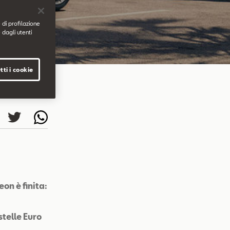
 di profilazione
 dagli utenti
tti i cookie
on è finita:
telle Euro