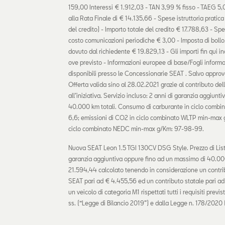
159,00 Interessi € 1.912,03 - TAN 3,99 % fisso - TAEG 5,
alla Rata Finale di € 14.135,66 - Spese istruttoria pratic
del credito) - Importo totale del credito € 17.788,63 - Sp
costo comunicazioni periodiche € 3,00 - Imposta di bollo/
dovuto dal richiedente € 19.829,13 - Gli importi fin qui i
ove previsto - Informazioni europee di base/Fogli informat
disponibili presso le Concessionarie SEAT . Salvo app
Offerta valida sino al 28.02.2021 grazie al contributo d
all’iniziativa. Servizio incluso: 2 anni di garanzia aggiun
40.000 km totali. Consumo di carburante in ciclo com
6,6; emissioni di CO2 in ciclo combinato WLTP min-max 
ciclo combinato NEDC min-max g/Km: 97-98-99.
Nuova SEAT Leon 1.5 TGI 130CV DSG Style. Prezzo di List
garanzia aggiuntiva oppure fino ad un massimo di 40.000
21.594,44 calcolato tenendo in considerazione un contr
SEAT pari ad € 4.455,56 ed un contributo statale pari ad
un veicolo di categoria M1 rispettati tutti i requisiti prev
ss. (“Legge di Bilancio 2019”) e dalla Legge n. 178/2020 