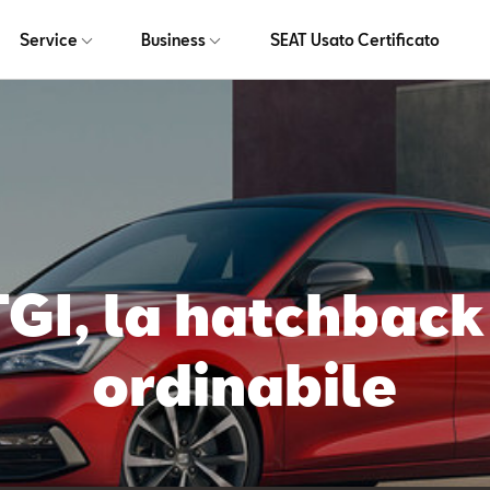
Service
Business
SEAT Usato Certificato
TGI, la hatchback
ordinabile