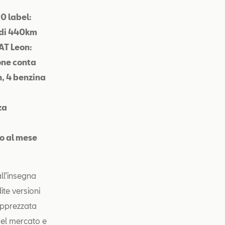
 0 label:
 di 440km
EAT Leon:
one conta
n, 4 benzina
za
o al mese
all’insegna
ite versioni
apprezzata
del mercato e