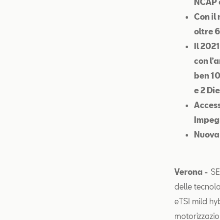
NCAP e
Con il
oltre 
Il 202
con l’
ben 10
e 2 Die
Access
Impegn
Nuova 
Verona -
SE
delle tecnolo
eTSI mild hy
motorizzazio