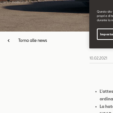
Questo sito 
propri e di t
durante la n
Imposta
Torna alle news
10.02.2021
L’atte
ordina
La hat