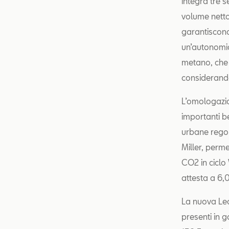
integra tre 
volume netto
garantiscon
un’autonomi
metano, che
considerando 
L’omologazi
importanti be
urbane regola
Miller, perme
CO2 in ciclo
attesta a 6
La nuova Leo
presenti in 