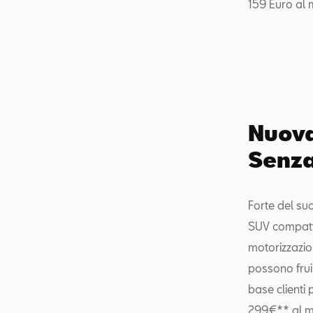
159 Euro al 
Nuova
Senz
Forte del su
SUV compatto
motorizzazion
possono frui
base clienti
299€** al me