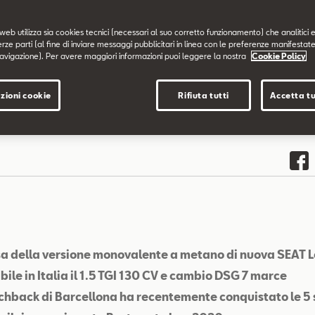
web utilizza sia cookies tecnici (necessari al suo corretto funzionamento) che analitici e
erze parti (al fine di inviare messaggi pubblicitari in linea con le preferenze manifestate
avigazione). Per avere maggiori informazioni puoi leggere la nostra
Cookie Policy
zioni cookie
Rifiuta tutti
Accetta tu
sa della versione monovalente a metano di nuova SEAT Le
bile in Italia il 1.5 TGI 130 CV e cambio DSG 7 marce
chback di Barcellona ha recentemente conquistato le 5 s