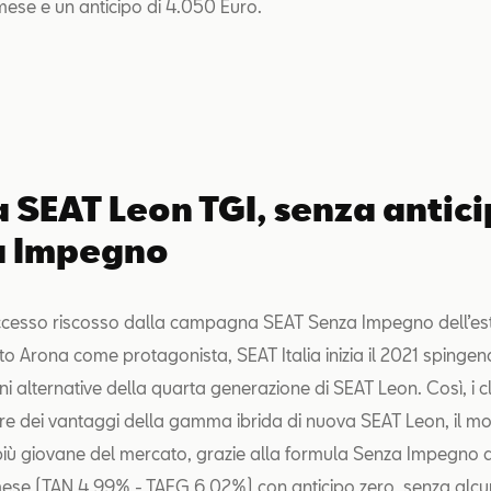
mese e un anticipo di 4.050 Euro.
 SEAT Leon TGI, senza antici
a Impegno
ccesso riscosso dalla campagna SEAT Senza Impegno dell’est
 Arona come protagonista, SEAT Italia inizia il 2021 spingen
i alternative della quarta generazione di SEAT Leon. Così, i cl
re dei vantaggi della gamma ibrida di nuova SEAT Leon, il mo
 più giovane del mercato, grazie alla formula Senza Impegno a
se (TAN 4,99% - TAEG 6,02%) con anticipo zero, senza alcun