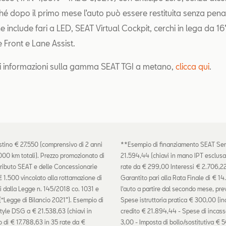
ché dopo il primo mese l’auto può essere restituita senza pena
 include fari a LED, SEAT Virtual Cockpit, cerchi in lega da 16”
 Front e Lane Assist.
i informazioni sulla gamma SEAT TGI a metano,
clicca qui
.
tino € 27.550 (comprensivo di 2 anni
**Esempio di finanziamento SEAT Sen
000 km totali). Prezzo promozionato di
21.594,44 (chiavi in mano IPT esclusa
tributo SEAT e delle Concessionarie
rate da € 299,00 Interessi € 2.706,22
€ 1.500 vincolato alla rottamazione di
Garantito pari alla Rata Finale di € 14
isti dalla Legge n. 145/2018 co. 1031 e
l'auto a partire dal secondo mese, prev
(“Legge di Bilancio 2021”). Esempio di
Spese istruttoria pratica € 300,00 (inc
tyle DSG a € 21.538,63 (chiavi in
credito € 21.894,44 - Spese di incass
 di € 17.788,63 in 35 rate da €
3,00 - Imposta di bollo/sostitutiva € 