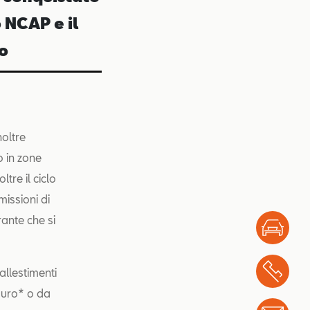
o NCAP e il
o
oltre
o in zone
ltre il ciclo
missioni di
ante che si
Test
Chi
allestimenti
Euro* o da