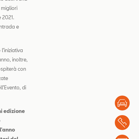
migliori
e 2021.
ntrada e
’iniziativa
nno, inoltre,
ospiterà con
zzate
ll’Evento, di
Test
i edizione
o
Chi
 l’anno
tori del