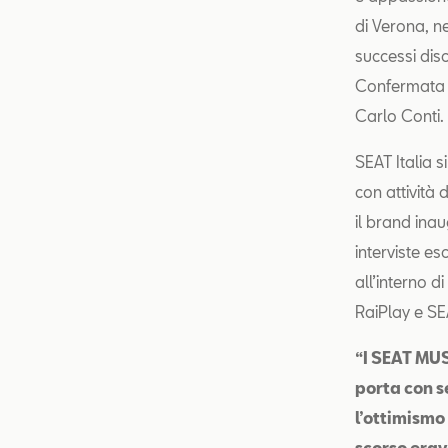
di Verona, ne
successi dis
Confermata l
Carlo Conti.
SEAT Italia s
con attività 
il brand ina
interviste esc
all’interno d
RaiPlay e SE
“I SEAT MUS
porta con s
l’ottimismo 
scorso erava