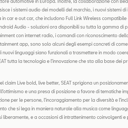
ttore automotive in Europa. Inoltre, la collaborazione con Be
isce i sistemi audio dei modelli del marchio, i nuovi sistemi di
à in car e out car, che includono Full Link Wireless compatibil
ndroid Audio - soluzioni ora disponibili su tutta la gamma di 
otainment con internet radio, i comandi con riconoscimento dell
otainment app, sono solo alcuni degli esempi concreti di come 
di nuovi linguaggi siano funzionali a trasmettere in modo coere
EAT tutta la tecnologia e l’innovazione che sta alla base dei pr
del claim Live bold, live better, SEAT sprigiona un posizioname
all’ottimismo e una presa di posizione a favore di tematiche im
ione per le persone, l’incoraggiamento per la diversità e l’inc
to che si lega in maniera naturale alla musica come linguag
i liberamente, e a occasioni di intrattenimento coinvolgenti e p