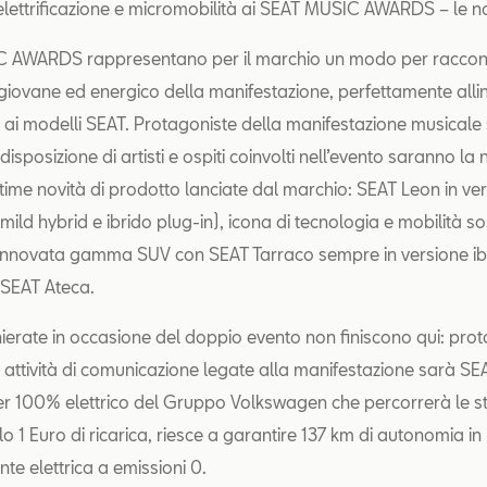
elettrificazione e micromobilità ai SEAT MUSIC AWARDS – le n
C AWARDS rappresentano per il marchio un modo per racconta
 giovane ed energico della manifestazione, perfettamente alli
e ai modelli SEAT. Protagoniste della manifestazione musicale 
disposizione di artisti e ospiti coinvolti nell’evento saranno l
ltime novità di prodotto lanciate dal marchio: SEAT Leon in ve
 (mild hybrid e ibrido plug-in), icona di tecnologia e mobilità sos
rinnovata gamma SUV con SEAT Tarraco sempre in versione ib
 SEAT Ateca.
hierate in occasione del doppio evento non finiscono qui: pro
i attività di comunicazione legate alla manifestazione sarà SE
r 100% elettrico del Gruppo Volkswagen che percorrerà le s
lo 1 Euro di ricarica, riesce a garantire 137 km di autonomia i
e elettrica a emissioni 0.