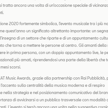
i tratta ancora una volta di un’occasione speciale di vicinanz
ti.
ione 2020 fortemente simbolica, l’evento musicale tra i più no
ume quest’anno un significato altrettanto importante: un segna
l’insegna di un settore che riparte e di un appuntamento cultu
nto che torna a mettere le persone al centro. Gli amanti della
ere in prima persona, con un doppio appuntamento live, le 
 nazionali più amati, riprendendosi una parte della libertà che 
mesi scorsi.
 SEAT Music Awards, grazie alla partnership con Rai Pubblicità,
’accento sulla centralità della musica moderna e di respiro
le nella strategia e nel posizionamento comunicativo del bran
ortanza di avvicinarsi a un pubblico trasversale con modalità 
nti. L’evento si terrà ancora una volta nella suggestiva corni