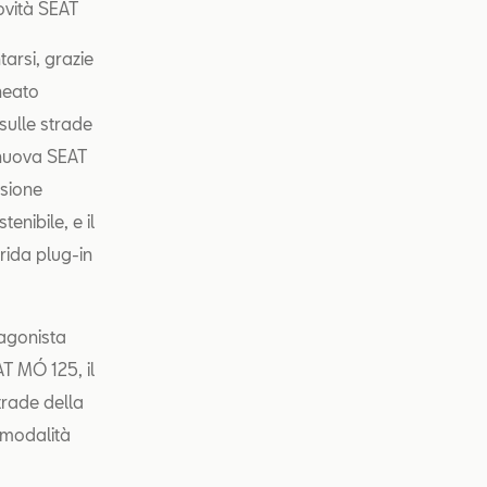
ovità SEAT
rsi, grazie
neato
sulle strade
a nuova SEAT
rsione
tenibile, e il
rida plug-in
tagonista
AT MÓ 125, il
trade della
n modalità