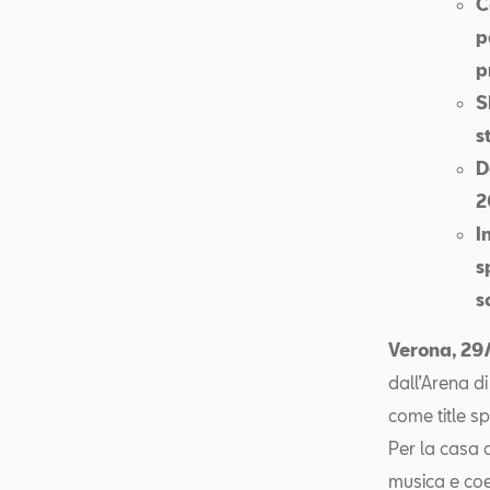
C
p
p
S
s
D
2
I
s
s
Verona, 29
dall’Arena d
come title s
Per la casa 
musica e coe