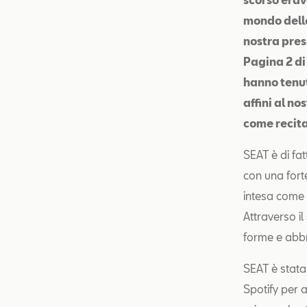
mondo dello
nostra prese
Pagina 2 di
hanno tenuti
affini al no
come recita
SEAT è di fat
con una fort
intesa come m
Attraverso i
forme e abbr
SEAT è stata
Spotify per 