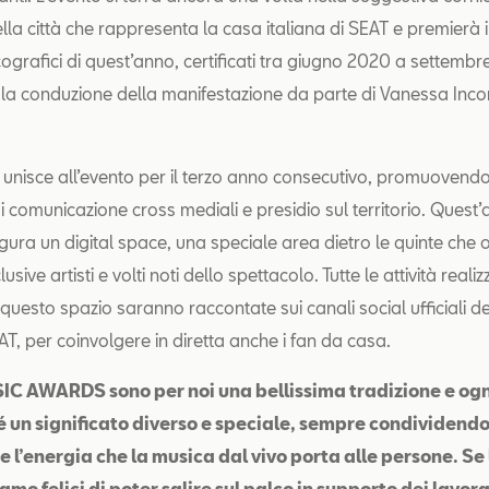
lla città che rappresenta la casa italiana di SEAT e premierà i 
cografici di quest’anno, certificati tra giugno 2020 a settembr
a conduzione della manifestazione da parte di Vanessa Inco
i unisce all’evento per il terzo anno consecutivo, promuovendo l
di comunicazione cross mediali e presidio sul territorio. Quest’a
ugura un digital space, una speciale area dietro le quinte che 
lusive artisti e volti noti dello spettacolo. Tutte le attività reali
i questo spazio saranno raccontate sui canali social ufficiali de
AT, per coinvolgere in diretta anche i fan da casa.
IC AWARDS sono per noi una bellissima tradizione e ogn
é un significato diverso e speciale, sempre condividend
e l’energia che la musica dal vivo porta alle persone. Se
mo felici di poter salire sul palco in supporto dei lavora