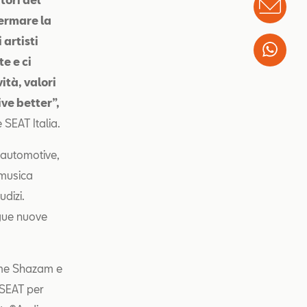
Info
fermare la
 artisti
Wha
e e ci
vità, valori
ive better”,
 SEAT Italia.
e automotive,
 musica
udizi.
egue nuove
come Shazam e
 SEAT per