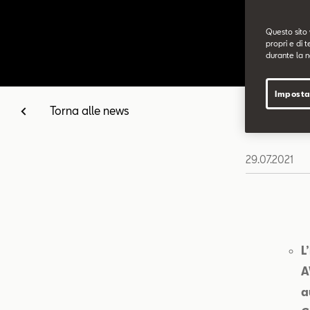
Questo sito 
propri e di t
durante la n
Imposta
Torna alle news
29.07.2021
L
A
a