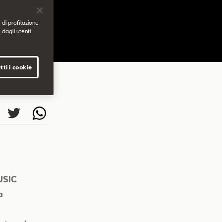
 di profilazione
 dagli utenti
tti i cookie
MUSIC
a