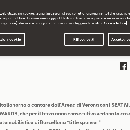
web utilizza sia cookies tecnici (necessari al suo corretto funzionamento) che analitici e
erze parti (al fine di inviare messaggi pubblicitari in linea con le preferenze manifestate
avigazione). Per avere maggiori informazioni puoi leggere la nostra
Cookie Policy
zioni cookie
Rifiuta tutti
Accetta tu
’Italia torna a cantare dall’Arena di Verona con i SEAT 
WARDS, che per il terzo anno consecutivo vedono la cas
utomobilistica di Barcellona “title sponsor”