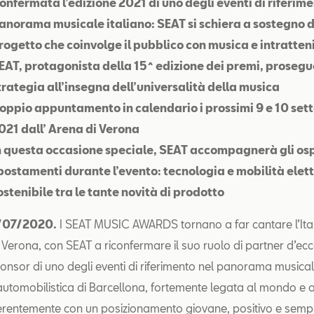
onfermata l’edizione 2021 di uno degli eventi di riferime
anorama musicale italiano: SEAT si schiera a sostegno d
rogetto che coinvolge il pubblico con musica e intratte
EAT, protagonista della 15^ edizione dei premi, prosegu
trategia all’insegna dell’universalità della musica
oppio appuntamento in calendario i prossimi 9 e 10 se
021 dall’ Arena di Verona
n questa occasione speciale, SEAT accompagnerà gli ospi
postamenti durante l’evento: tecnologia e mobilità elett
ostenibile tra le tante novità di prodotto
/07/2020.
I SEAT MUSIC AWARDS tornano a far cantare l’Ita
i Verona, con SEAT a riconfermare il suo ruolo di partner d’ec
ponsor di uno degli eventi di riferimento nel panorama musica
automobilistica di Barcellona, fortemente legata al mondo e ai
rentemente con un posizionamento giovane, positivo e sempr