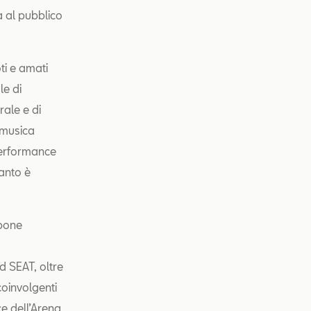
a al pubblico
ti e amati
le di
rale e di
 musica
performance
tanto è
 pone
d SEAT, oltre
coinvolgenti
ce dell’Arena