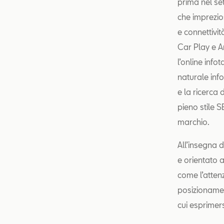
prima nel se
che imprezios
e connettivit
Car Play e A
l’online inf
naturale inf
e la ricerca 
pieno stile S
marchio.
All’insegna 
e orientato 
come l’attenz
posizionamen
cui esprimers