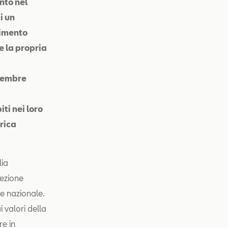
nto nel
i un
nimento
e la propria
ttembre
ti nei loro
rica
lia
cezione
le nazionale.
 valori della
e in