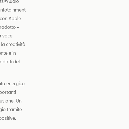
ats®Audio
 infotainment
e con Apple
prodotto -
a voce
la creatività
nte e in
odotti del
nto energico
portanti
lusione. Un
gio tramite
ositive.