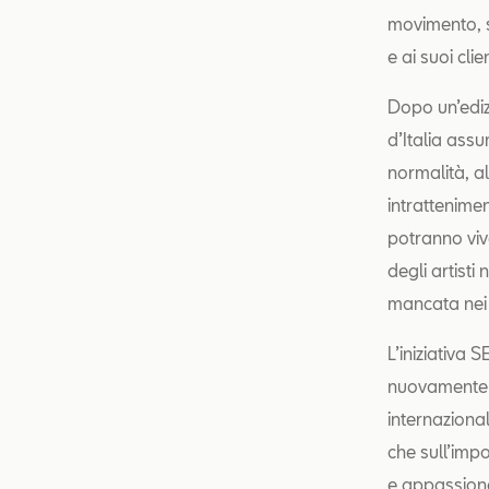
movimento, s
e ai suoi clien
Dopo un’ediz
d’Italia ass
normalità, al
intrattenime
potranno viv
degli artisti
mancata nei 
L’iniziativa
nuovamente l
internaziona
che sull’imp
e appassiona