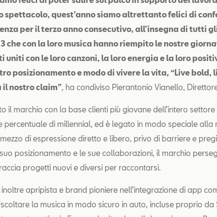
 spettacolo, quest’anno siamo altrettanto felici di con
nza per il terzo anno consecutivo, all’insegna di tutti gli
 3 che con la loro musica hanno riempito le nostre giornat
 uniti con le loro canzoni, la loro energia e la loro positi
stro posizionamento e modo di vivere la vita, “Live bold, l
 il nostro claim”
, ha condiviso Pierantonio Vianello, Direttore
to il marchio con la base clienti più giovane dell’intero settor
e percentuale di millennial, ed è legato in modo speciale alla
ezzo di espressione diretto e libero, privo di barriere e pregi
l suo posizionamento e le sue collaborazioni, il marchio pers
accia progetti nuovi e diversi per raccontarsi.
 inoltre apripista e brand pioniere nell’integrazione di app 
ascoltare la musica in modo sicuro in auto, incluse proprio da