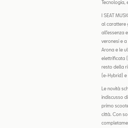
Tecnologia, 
I SEAT MUSI
al carattere
all’essenza 
veronesi e a 
Arona e le u
elettrificata
resto della 
(e-Hybrid) e
Le novità sc
indiscusso d
primo scoote
città. Con so
completament