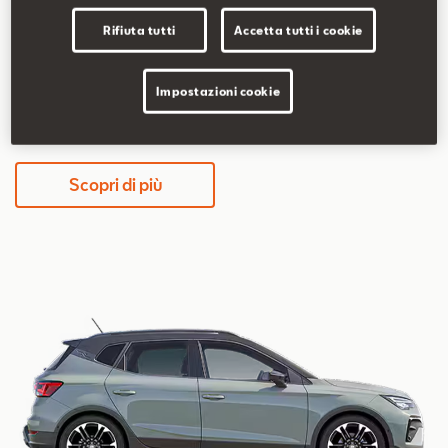
5,2-5,8 l/100km
117-131 g/km
Rifiuta tutti
Accetta tutti i cookie
Impostazioni cookie
339€/mese
36 mesi / 30.000 km totali
Scopri di più