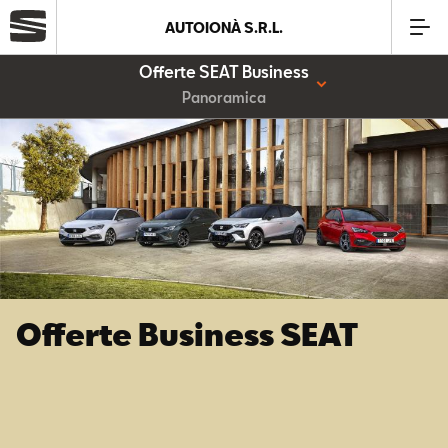
AUTOIONÀ S.R.L.
Offerte SEAT Business
Azienda
Panoramica
Modelli
Offerte
Service
Offerte Business SEAT
Business
SEAT Usato Certificato