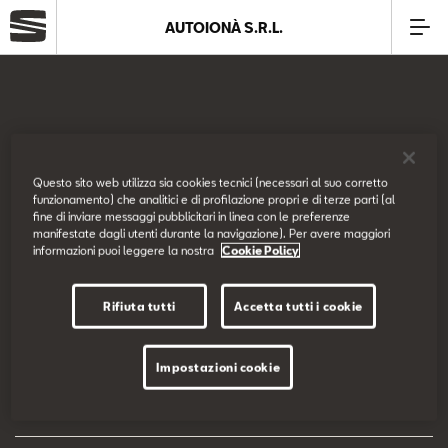
AUTOIONÀ S.R.L.
Azienda
Modelli
SEAT Italia
Questo sito web utilizza sia cookies tecnici (necessari al suo corretto
funzionamento) che analitici e di profilazione propri e di terze parti (al
Offerte
fine di inviare messaggi pubblicitari in linea con le preferenze
Prova su strada
manifestate dagli utenti durante la navigazione). Per avere maggiori
informazioni puoi leggere la nostra
Cookie Policy
Service
Configuratore
Rifiuta tutti
Accetta tutti i cookie
Business
EU Data Act
Impostazioni cookie
SEAT Usato Certificato
Dichiarazione di accessibilità