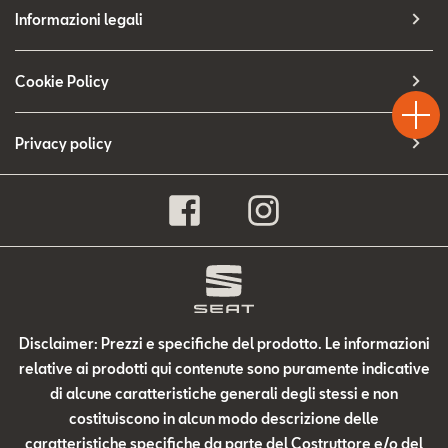
Contatti
Informazioni legali
Configuratore
Test
Cookie Policy
Chiama
Informaz
WhatsA
Drive
Privacy policy
Disclaimer: Prezzi e specifiche del prodotto. Le informazioni
relative ai prodotti qui contenute sono puramente indicative
di alcune caratteristiche generali degli stessi e non
costituiscono in alcun modo descrizione delle
caratteristiche specifiche da parte del Costruttore e/o del