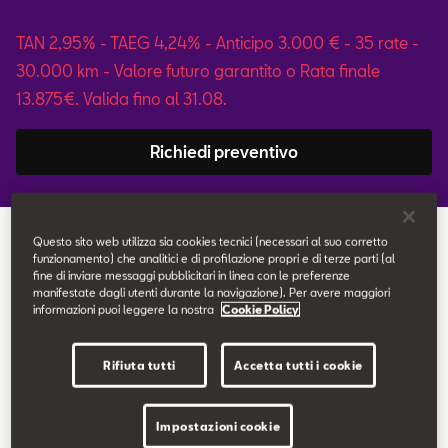
Contatti
TAN 2,95% - TAEG 4,24% - Anticipo 3.000 € - 35 rate -
30.000 km - Valore futuro garantito o Rata finale
Configuratore
13.875€. Valida fino al 31.08.
Richiedi preventivo
Torna alle promozioni
Questo sito web utilizza sia cookies tecnici (necessari al suo corretto
funzionamento) che analitici e di profilazione propri e di terze parti (al
fine di inviare messaggi pubblicitari in linea con le preferenze
manifestate dagli utenti durante la navigazione). Per avere maggiori
informazioni puoi leggere la nostra
Cookie Policy
Equipaggiamenti di serie
Rifiuta tutti
Accetta tutti i cookie
Fari Full LED con firma luminosa integrata
Impostazioni cookie
Sedili sportivi