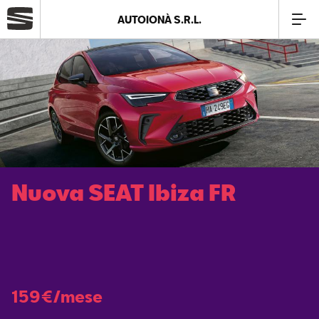
AUTOIONÀ S.R.L.
Azienda
Modelli
Offerte
Nuova SEAT Ibiza FR
Service
Business
SEAT Usato Certificato
159€/mese