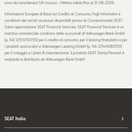
sono da considerarsi IVA inclusa - Offerta valida fino al 31-08-2026.
Informazioni Europee di Base sul Credito al Consumo, Fogli Informativi e
condizioni dei servizi accessori disponibili presso le Concessionarie SEAT -
Salvo approvazione SEAT Financial Services. SEAT Financial Services è un
marchio commerciale condiviso dalle succursali di Volkswagen Bank GmbH
(p. IVA 12513730155) per il credito al consumo, per il leasing finanziario e per
i prodotti assicurativi e Volkswagen Leasing GmbH (p. IVA 12549080153)
per il noleggio e i piani di manutenzione. Il prodotto SEAT Senza Pensieri è
realizzato e distribuito da Volkswagen Bank GmbH
SEAT Italia