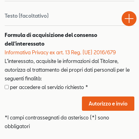
Test
Chiama
Informaz
WhatsA
Drive
Testo (facoltativo)
Formula di acquisizione del consenso
dell'interessato
Informativa Privacy ex art. 13 Reg. (UE) 2016/679
L’interessato, acquisite le informazioni dal Titolare,
autorizza al trattamento dei propri dati personali per le
seguenti finalità:
per accedere al servizio richiesto *
Autorizzo e invio
*I campi contrassegnati da asterisco (*) sono
obbligatori