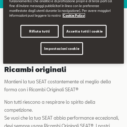
funzionamento) che analitici e di profilazione propri e di terze parti (al
Contatti
fine di inviare messaggi pubblicitari in linea con le preferenze
manifestate dagli utenti durante la navigazione). Per avere maggiori
informazioni puoi leggere la nostra
Cookie Policy
Configuratore
Ricambi e accessori originali
Rifiuta tutti
Accetta tutti i cookie
Impostazioni cookie
Ricambi originali
Mantieni la tua SEAT costantemente al meglio della
forma con i Ricambi Originali SEAT®
Non tutti riescono a respirare lo spirito della
competizione.
Se vuoi che la tua SEAT abbia performance eccezionali,
devi sempre usare Ricambi Originali SEAT®. I nostri