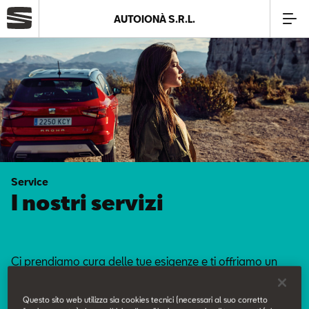
AUTOIONÀ S.R.L.
Azienda
Modelli
Offerte
Service
Service
I nostri servizi
Business
Ci prendiamo cura delle tue esigenze e ti offriamo un
SEAT Usato Certificato
servizio curato nei minimi dettagli.
Questo sito web utilizza sia cookies tecnici (necessari al suo corretto